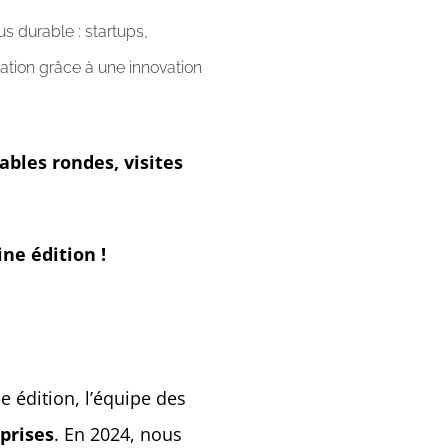
s durable : startups,
tation grâce à une innovation
tables rondes, visites
ne édition !
 édition, l’équipe des
eprises
. En 2024, nous