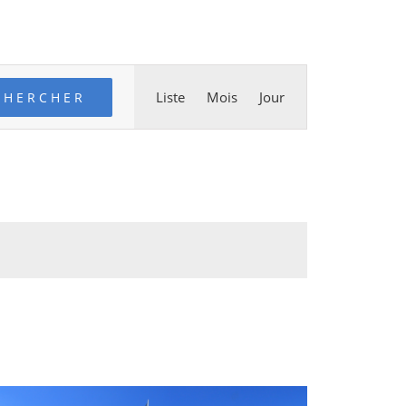
Navigation
Liste
Mois
Jour
CHERCHER
de
vues
Évènement