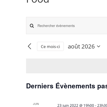
Recherche
Saisir
mot-
et
clé.
août 2026
Ce mois-ci
Rechercher
Sélectionnez
navigation
une
Évènements
date.
de
par
mot-
vues
clé.
Derniers Évènements pa
Évènements
JUIN
23 juin 2022 @ 19h00
-
23h3