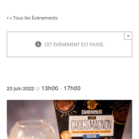
« Tous les Évènements
PROGRAMME
×
QUI SOMMES-NOUS ?
CET ÉVÈNEMENT EST PASSÉ.
CONTACTEZ-NOUS
Prix du public – 23ème édition du
concours ECOTROPHELIA
ACCES
13h00
17h00
23 juin 2022
@
–